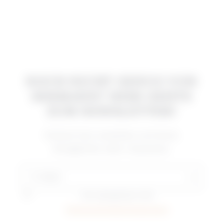
NOCH NICHT GENUG VON
SERMANN? HIER GEHTS
ZUM NEWSLETTER!
Einfach hier anmelden und keine
Neuigkeiten mehr verpassen:
E-Mail
Ich akzeptiere die
Datenschutzbestimmungen